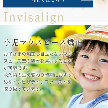
詳しくはこちら
Invisalign
小児マウスピース矯正
お子さまの矯正も目立たないマウ
スピース型の装置を選択すること
が可能です。
永久歯の生え変わり時期におすす
めな
インビザラインファーストを
取り扱っています。