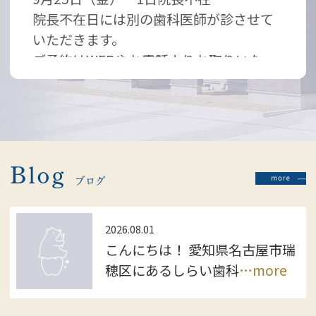
院長不在日には別の歯科医師が診させて
いただきます。
ご予約はWEBやお電話よりお取りいた
だけます
お気軽にお問い合わせください
ご迷惑をお掛けしますが、よろしくお願
い致します。
2026.07.04
Blog
ブログ
しらい歯科・矯正歯科クリニックでは、
を対象と
2027年卒業・就職予定の皆さま
した就職説明会を開催いたします
2026.08.01
こんにちは！ 愛知県名古屋市瑞
穂区にあるしらい歯科
…more
「実際の職場の雰囲気を知りたい」
「新卒でも安心して成長できる環境を探