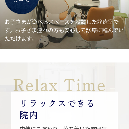
その日の院長の気分次第
ルーム
問題に正解した方から早い者勝ちで名古
屋グランパスの試合チケットをプレゼン
お子さまが遊べるスペースを設置した診療室で
ト
す。お子さま連れの方も安心して診療に臨んでい
8月22日（土）
ガンバ大阪 試合開始
ただけます。
19時のペアチケット4枚
8月29日（土）
ファジアーノ岡山 試合
開始19時のペアチケット4枚
準備してお待ちしています。
Relax Time
『名古屋グランパス 〜グランパス
君とグランパコちゃんと写真撮影会
』
リラックスできる
院内
『豪華景品くじ引き』
名古屋グランパスの“サイン入りグッズ)
内装にこだわり、落ち着いた雰囲気