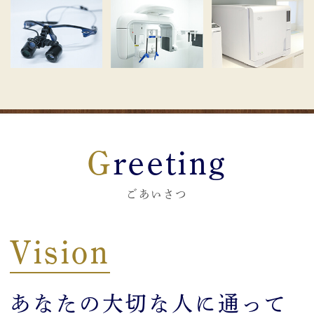
い致します。
2026.05.20
7月の休診日のお知らせです
毎週火曜日・祝日が当院の休診日でござ
います‍
7月20日（月）1日休診日
Greeting
7月12日 院長午後不在
ごあいさつ
7月18日 院長1日不在
7月19日 院長1日不在
Vision
7月26日 午後休診 夏まつりイベント
院長不在日には別の歯科医師が診させて
あなたの大切な人に通って
いただきます。