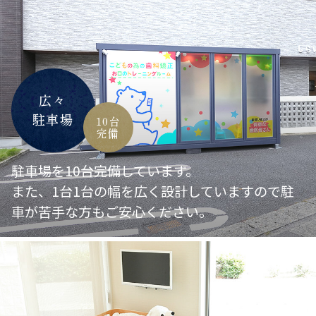
皆さまのご参加をスタッフ一同、心より
お待ちしております
2026.07.02
【しらぐまキッズクラブ
夏祭りへ
ご招待
】
広々
いつもしらい歯科・矯正歯科クリニック
駐車場
10台
完備
をご利用頂き誠にありがとうございま
す。夏至を過ぎ、いよいよ本格的な夏に
駐車場を10台完備しています。
向かう頃ですが皆様いかがお過ごしでし
また、1台1台の幅を広く設計していますので駐
ょうか
車が苦手な方もご安心ください。
しらぐまキッズクラブにご入会いただい
ている方へ特別なご案内です
しらい歯科•矯正歯科クリニックで夏祭
りを開催いたします