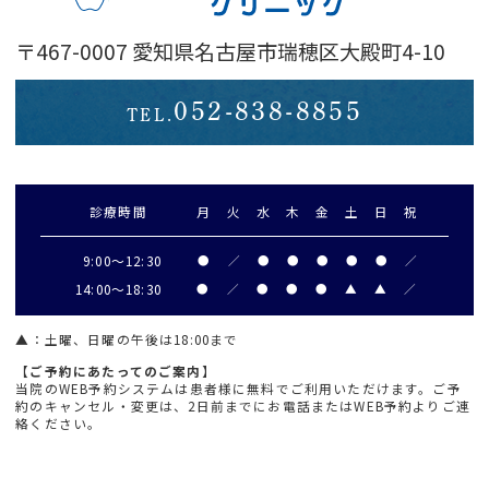
〒467-0007 愛知県名古屋市瑞穂区大殿町4-10
052-838-8855
TEL.
診療時間
月
火
水
木
金
土
日
祝
9:00～
12:30
●
／
●
●
●
●
●
／
14:00～18:30
●
／
●
●
●
▲
▲
／
▲
：土曜、日曜の午後は18:00まで
【ご予約にあたってのご案内】
当院のWEB予約システムは患者様に無料でご利用いただけます。ご予
約のキャンセル・変更は、2日前までにお電話またはWEB予約よりご連
絡ください。