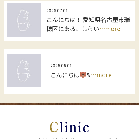
している」
2026.07.01
「働きやすい歯科医院で長く活躍した
こんにちは！ 愛知県名古屋市瑞
い」
穂区にある、しらい
…more
そんな方に、当院の魅力や働く環境を詳
しくご紹介をさせていただきます
開催概要
2026.06.01
＊日時
こんにちは
‍&
…more
2026年8月18日（火）
受付 9:50～
説明会 10:00～11:00
希望者向け個別説明 11:00～12:00
＊会場
Clinic
〒453-0801