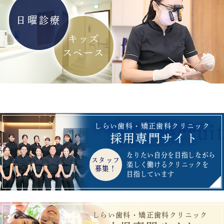
日曜診療
キッズ
スペース
Recruit
しらい歯科・矯正歯科クリニック
採用専門サイト
なりたい自分を目指しながら
スタッフ
楽しく働けるクリニックを
募集！
目指しています
Pediatric
しらい歯科・矯正歯科クリニック