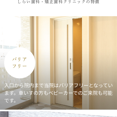
愛知県 名古屋市中村区太閤1丁目24-11
しらい歯科・矯正歯科クリニックの特徴
TKPガーデンシティPREMIUM名古屋太
閤
カンファレンスルーム6H
＊対象
2027年卒業予定の方
（歯科衛生士・歯科医師・管理栄養士・
バリア
保育士
フリー
入口から院内まで当院はバリアフリーとなってい
＊お申し込み・お問い合わせ
ます。車いすの方もベビーカーでのご来院も可能
TEL：052-838-8855
です。
メール：
shiraishika.mizuho@gmail.com
担当：吉川