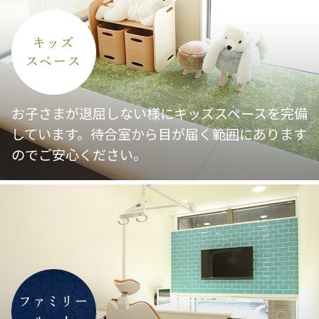
今回の夏祭りは
キッズ
・毎年恒例！グランパス君たちとの撮影
スペース
会
・名古屋グランパスの選手サイン入りグ
お子さまが退屈しない様にキッズスペースを完備
ッズ、試合チケットのプレゼント
も
しています。待合室から目が届く範囲にあります
ございます
のでご安心ください。
日程：令和8年7月26日（日）
場所：しらい歯科・矯正歯科クリニック
時間：14時30分から17時00分
予約制のもの以外はお好きなお時
間帯にご参加くださいませ
<全員参加◎予約不要！！！！>
『院長の気分当てクイズ』
ファミリー