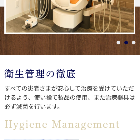
の『事前予約制』です
※ 定員に達し次第〆切
事前予約はLINE配信後からスタートし
ております
」
事前予約をされた方は、お時間の『5
分前』には必ず来るようにお願いいたし
ます
衛生管理の徹底
しらぐまキッズクラブに入会しているご
兄弟の参加も可能です。
すべての患者さまが安心して治療を受けていただ
たくさんの景品をご用意してスタッフ一
けるよう、使い捨て製品の使用、また治療器具は
同お待ちしております！
必ず滅菌を行います。
ぜひご参加ください！！
Hygiene Management
TEL 052-838-8855