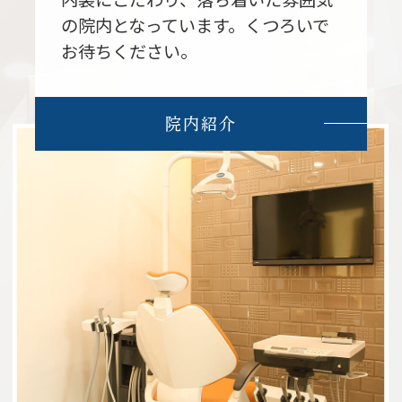
や様々なグッズを準備しており、ハズレ
の院内となっています。くつろいで
はございません。
お待ちください。
『スーパーボールすくい』
院内紹介
『ボール投げ』
うまく穴にボールが入れば景品ゲット
<事前予約>
『お塩で作るキャンドル作り体
験 〜夏バージョン〜』
1組30分程度(8組限定)
1部15:00 4名 ／2部16:00 4名
『キャンドル作り』のみお電話から