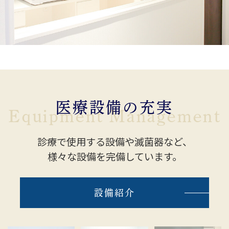
8月24日(月) 午後院長不在
8月26日（水） 午前院長不在
8月30日（日） 1日院長不在
院長不在日には別の歯科医師が診させて
医療設備の充実
いただきます。
Equipment Management
ご予約はHPやお電話よりお取りいただ
けます
診療で使用する設備や滅菌器など、
お気軽にお問い合わせください
様々な設備を完備しています。
設備紹介
ご迷惑をお掛けしますが、よろしくお願