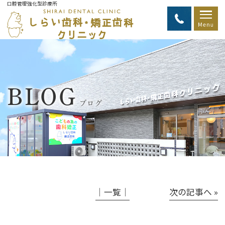
口腔管理強化型診療所
BLOG
ブログ
│一覧│
次の記事へ »