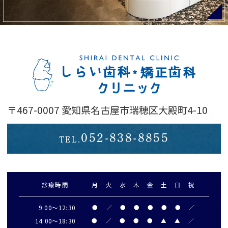
〒467-0007 愛知県名古屋市瑞穂区大殿町4-10
052-838-8855
TEL.
診療時間
月
火
水
木
金
土
日
祝
9:00～
12:30
●
／
●
●
●
●
●
／
14:00～18:30
●
／
●
●
●
▲
▲
／