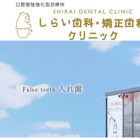
口腔管理強化型診療所
入れ歯
False teeth