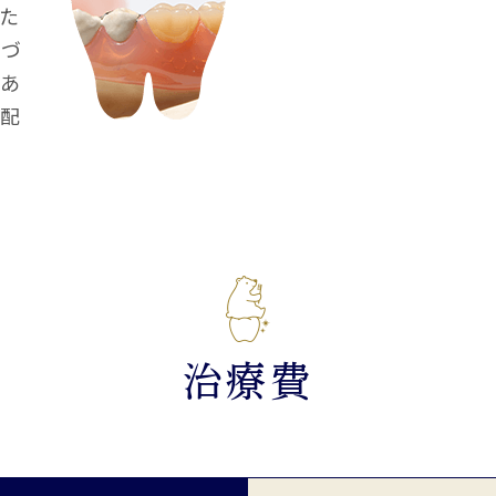
た
気づ
どあ
心配
治療費