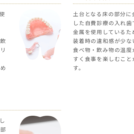
使
土台となる床の部分に
した自費診療の入れ歯
た
金属を使用しているた
・飲
装着時の違和感が少な
メリ
食べ物・飲み物の温度
すく食事を楽しむこと
留め
す。
し
の部