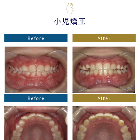
小児矯正
Before
After
Before
After