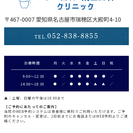
〒467-0007 愛知県名古屋市瑞穂区大殿町4-10
052-838-8855
TEL.
診療時間
月
火
水
木
金
土
日
祝
9:00～
12:30
●
／
●
●
●
●
●
／
14:00～18:30
●
／
●
●
●
▲
▲
／
▲
：土曜、日曜の午後は18:00まで
【ご予約にあたってのご案内】
当院のWEB予約システムは患者様に無料でご利用いただけます。ご予
約のキャンセル・変更は、2日前までにお電話またはWEB予約よりご連
絡ください。