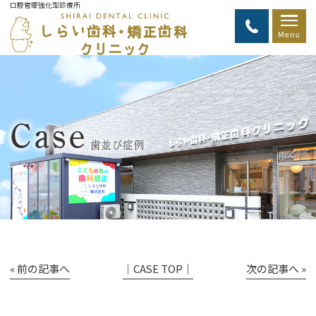
口腔管理強化型診療所
Case
歯並び症例
« 前の記事へ
│CASE TOP│
次の記事へ »