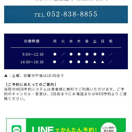
052-838-8855
TEL.
診療時間
月
火
水
木
金
土
日
祝
9:00～
12:30
●
／
●
●
●
●
●
／
14:00～18:30
●
／
●
●
●
▲
▲
／
▲
：土曜、日曜の午後は18:00まで
【ご予約にあたってのご案内】
当院のWEB予約システムは患者様に無料でご利用いただけます。ご予
約のキャンセル・変更は、2日前までにお電話またはWEB予約よりご連
絡ください。