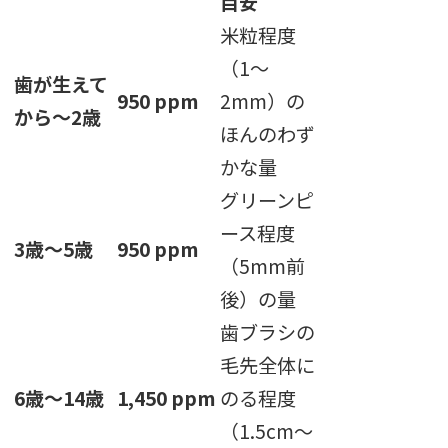
目安
米粒程度
（1〜
歯が生えて
950 ppm
2mm）の
から〜2歳
ほんのわず
かな量
グリーンピ
ース程度
3歳〜5歳
950 ppm
（5mm前
後）の量
歯ブラシの
毛先全体に
6歳〜14歳
1,450 ppm
のる程度
（1.5cm〜