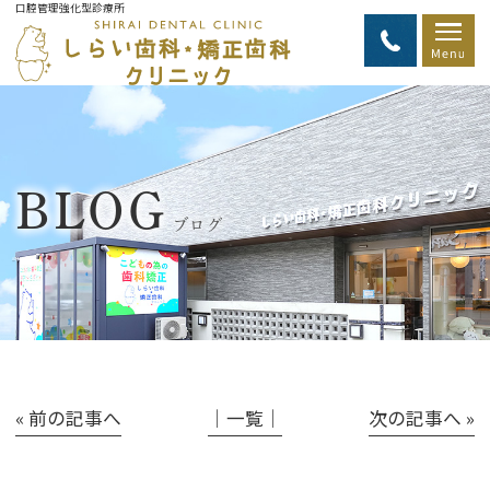
口腔管理強化型診療所
BLOG
ブログ
« 前の記事へ
│一覧│
次の記事へ »