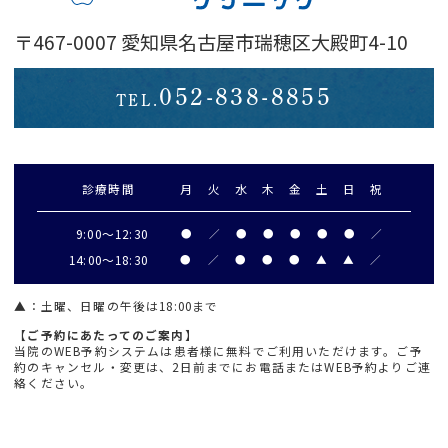
〒467-0007 愛知県名古屋市瑞穂区大殿町4-10
052-838-8855
TEL.
診療時間
月
火
水
木
金
土
日
祝
9:00～
12:30
●
／
●
●
●
●
●
／
14:00～18:30
●
／
●
●
●
▲
▲
／
▲
：土曜、日曜の午後は18:00まで
【ご予約にあたってのご案内】
当院のWEB予約システムは患者様に無料でご利用いただけます。ご予
約のキャンセル・変更は、2日前までにお電話またはWEB予約よりご連
絡ください。