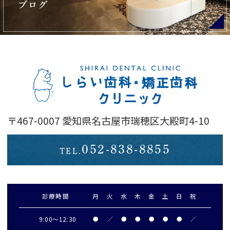
〒467-0007 愛知県名古屋市瑞穂区大殿町4-10
052-838-8855
TEL.
診療時間
月
火
水
木
金
土
日
祝
9:00～
12:30
●
／
●
●
●
●
●
／