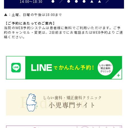
14:00～18:30
●
／
●
●
●
▲
▲
／
▲
：土曜、日曜の午後は18:00まで
【ご予約にあたってのご案内】
当院のWEB予約システムは患者様に無料でご利用いただけます。ご予
約のキャンセル・変更は、2日前までにお電話またはWEB予約よりご連
絡ください。
Pediatric
しらい歯科・矯正歯科クリニック
小児専門サイト