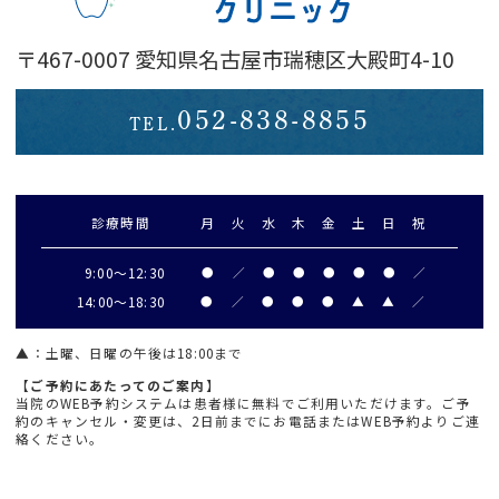
〒467-0007 愛知県名古屋市瑞穂区大殿町4-10
052-838-8855
TEL.
診療時間
月
火
水
木
金
土
日
祝
9:00～
12:30
●
／
●
●
●
●
●
／
14:00～18:30
●
／
●
●
●
▲
▲
／
▲
：土曜、日曜の午後は18:00まで
【ご予約にあたってのご案内】
当院のWEB予約システムは患者様に無料でご利用いただけます。ご予
約のキャンセル・変更は、2日前までにお電話またはWEB予約よりご連
絡ください。